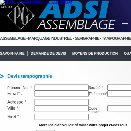
ASSEMBLAGE
•
MARQUAGE INDUSTRIEL • SERIGRAPHIE • TAMPOGRAPHIE
SAVOIR-FAIRE
DEMANDE DE DEVIS
MOYENS DE PRODUCTION
QUA
Devis tampographie
Prénom - Nom* :
Socièté * :
Email* :
Téléphone*
:
Adresse * :
Ville * :
Code
postal* :
Siret * :
Merci de bien vouloir détailler votre projet ci-dessous :