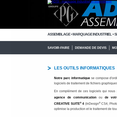
ASSEMBLAGE
•
MARQUAGE INDUSTRIEL • S
SAVOIR-FAIRE
DEMANDE DE DEVIS
MO
LES OUTILS INFORMATIQUES
Notre parc informatique
se compose d'ordi
logiciels de traitement de fichiers graphiques
En complément de ces logiciels qui nous p
agence de communication
ou
de votr
®
®
CREATIVE SUITE
4
(InDesign
CS4, Phot
optimise la production et le traitement de tous