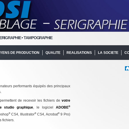
ERIGRAPHIE • TAMPOGRAPHIE
YENS DE PRODUCTION
QUALITE
REALISATIONS
LA SOCIETE
C
nateurs performants équipés des principaux
.
ermettent de recevoir les fichiers de
votre
®
e studio graphique
, le logiciel
ADOBE
®
®
®
oshop
CS4, Illustrator
CS4, Acrobat
9 Pro)
 fichiers.