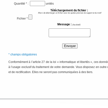
Quantité * :
unités
Téléchargement du fichier :
Merci de télécharger un fichier avec les quotes précises du support et du motif
Fichier *:
Message :
(facultatif)
* champs obligatoires
Conformément à l’article 27 de la loi « informatique et libertés », ces donn
à l’usage exclusif du traitement de votre demande. Vous disposez en outre 
et de rectification. Elles ne seront pas communiquées à des tiers.