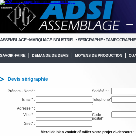
ASSEMBLAGE
•
MARQUAGE INDUSTRIEL • SERIGRAPHIE • TAMPOGRAPHIE
SAVOIR-FAIRE
DEMANDE DE DEVIS
MOYENS DE PRODUCTION
QUA
Devis sérigraphie
Prénom - Nom* :
Société * :
Email* :
Téléphone*
:
Adresse * :
Ville * :
Code
postal* :
Siret* :
Merci de bien vouloir détailler votre projet ci-dessous :